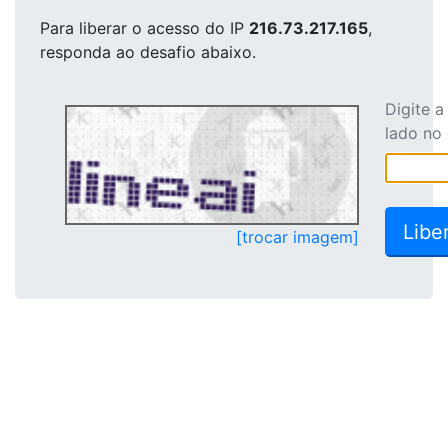
Para liberar o acesso
do IP
216.73.217.165
,
responda ao desafio abaixo.
Digite 
lado no
[trocar imagem]