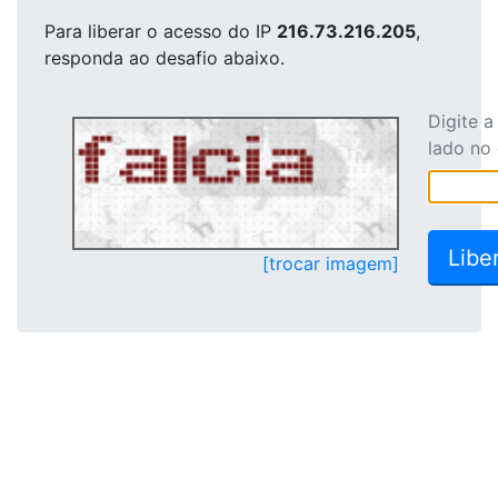
Para liberar o acesso
do IP
216.73.216.205
,
responda ao desafio abaixo.
Digite 
lado no
[trocar imagem]